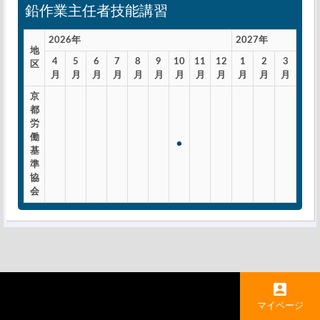
鉛作業主任者技能講習
2026年
2027年
地
4
5
6
7
8
9
10
11
12
1
2
3
区
月
月
月
月
月
月
月
月
月
月
月
月
京
都
労
働
●
基
準
協
会
マイページ