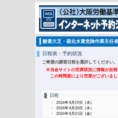
酸素欠乏・硫化水素危険作業主任
日程表・予約状況
ご希望の講習日程を選択してください。
※当会サイトの空席状況に情報が反映
この時間差により空席がございまし
日程
2026年 8月19日（水）
2026年 8月20日（木）
2026年 8月21日（金）