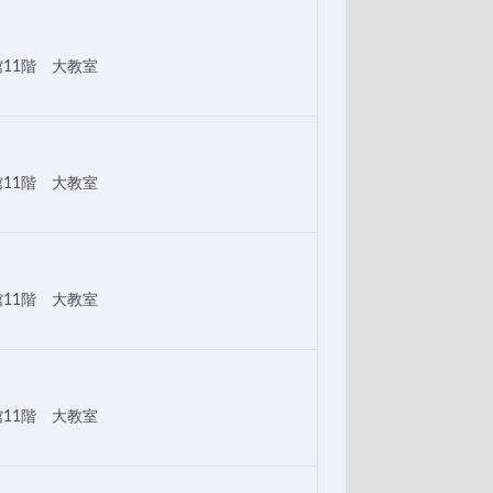
11階 大教室
11階 大教室
11階 大教室
11階 大教室