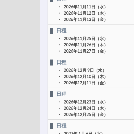
2026年11月11日（水）
2026年11月12日（木）
2026年11月13日（金）
日程
2026年11月25日（水）
2026年11月26日（木）
2026年11月27日（金）
日程
2026年12月 9日（水）
2026年12月10日（木）
2026年12月11日（金）
日程
2026年12月23日（水）
2026年12月24日（木）
2026年12月25日（金）
日程
2027年 1月 6日（水）