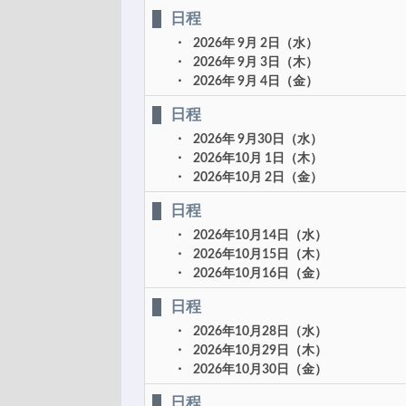
日程
2026年 9月 2日（水）
2026年 9月 3日（木）
2026年 9月 4日（金）
日程
2026年 9月30日（水）
2026年10月 1日（木）
2026年10月 2日（金）
日程
2026年10月14日（水）
2026年10月15日（木）
2026年10月16日（金）
日程
2026年10月28日（水）
2026年10月29日（木）
2026年10月30日（金）
日程